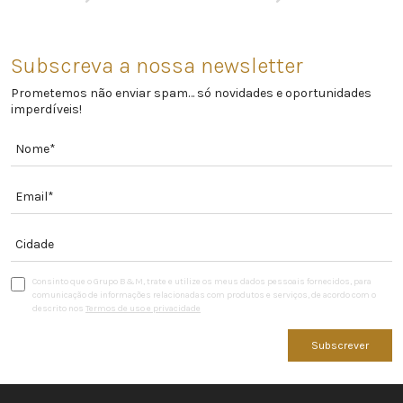
Subscreva a nossa newsletter
Prometemos não enviar spam… só novidades e oportunidades
imperdíveis!
Consinto que o Grupo B&M, trate e utilize os meus dados pessoais fornecidos, para
comunicação de informações relacionadas com produtos e serviços, de acordo com o
descrito nos
Termos de uso e privacidade
Subscrever