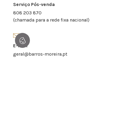
Serviço Pós-venda
808 203 870
(chamada para a rede fixa nacional)
E-mail
geral@barros-moreira.pt
Horário
Segunda à Sexta
09:00 - 13:00 | 14:00 - 18:00