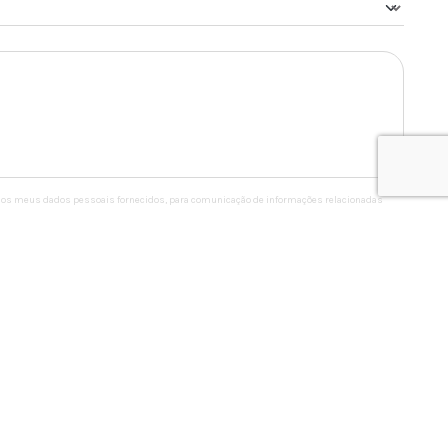
ze os meus dados pessoais fornecidos, para comunicação de informações relacionadas
 descrito nos
Termos de uso e privacidade
Enviar