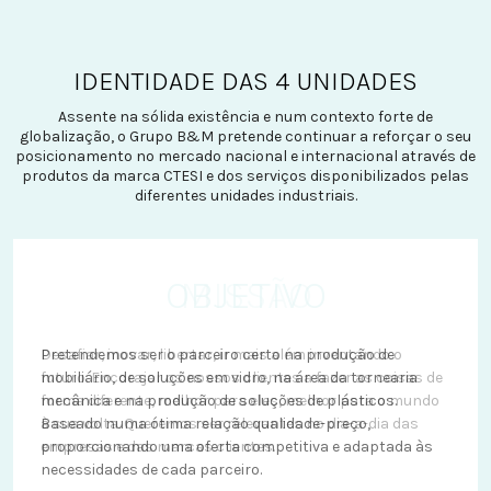
IDENTIDADE DAS 4 UNIDADES
Assente na sólida existência e num contexto forte de
globalização, o Grupo B&M pretende continuar a reforçar o seu
posicionamento no mercado nacional e internacional através de
produtos da marca CTESI e dos serviços disponibilizados pelas
diferentes unidades industriais.
OBJETIVO
MISSÃO
VISÃO
Pretendemos conquistar novos mercados com a oferta
Desafiar, inovar, libertar, ir mais além inventando o
Pretendemos ser o parceiro certo na produção de
de recursos para a produção de mobiliário, de soluções
futuro. Encorajar os nossos clientes a fazer as coisas de
mobiliário, de soluções em vidro, na área da tornearia
em vidro, na área da tornearia mecânica e na produção de
forma diferente, melhor para eles, melhor para o mundo
mecânica e na produção de soluções de plásticos.
soluções de plásticos com espírito e caracter corajoso,
à sua volta. Queremos ser relevantes no dia-a-dia das
Baseado numa ótima relação qualidade-preço,
conquistador e inovador. Enfrentamos o futuro como um
empresas e das marcas clientes.
proporcionando uma oferta competitiva e adaptada às
enorme desafio.
necessidades de cada parceiro.