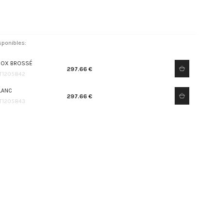
sponibles:
NOX BROSSÉ
297.66 €
T1205842
LANC
297.66 €
T1205843