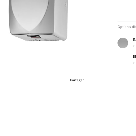
Options di
I
C
B
C
Partager: