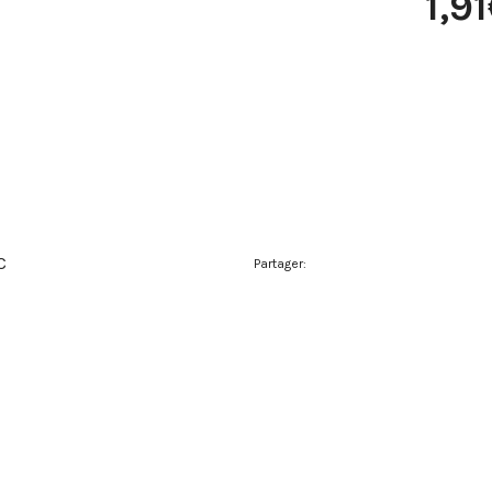
1,9
C
Partager: