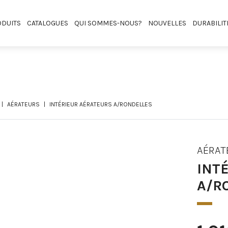
DUITS
CATALOGUES
QUI SOMMES-NOUS?
NOUVELLES
DURABILIT
AÉRATEURS
INTÉRIEUR AÉRATEURS A/RONDELLES
AÉRAT
INT
A/R