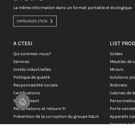
La même information dans un format portable et écologique.
CATÁLOGOS CTESI
A CTESI
LIST PRO
qui sommes-nous?
soldes
services
meubles de 
unités industrielles
miroirs
politique de qualité
solutions po
responsabilité sociale
robinets
certifications
cabines de 
recrutement
personnalis
réclamations et retours-fr
porte-servi
prévention de la corruption du groupe b&m
appareils sa
espaces pub