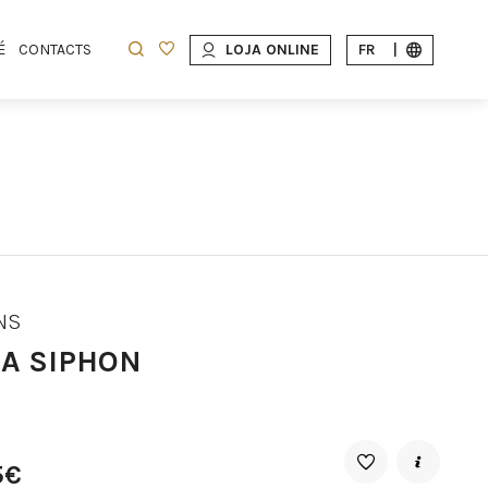
É
CONTACTS
LOJA ONLINE
FR
|
NS
EA SIPHON
5€