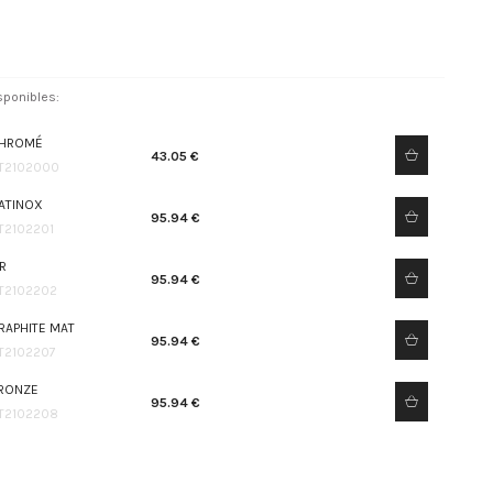
sponibles:
HROMÉ
43.05 €
T2102000
ATINOX
95.94 €
T2102201
R
95.94 €
T2102202
RAPHITE MAT
95.94 €
T2102207
RONZE
95.94 €
T2102208