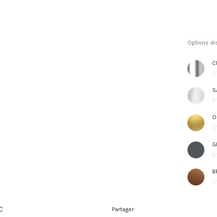
Options di
C
C
S
C
O
C
G
C
B
C
C
Partager: