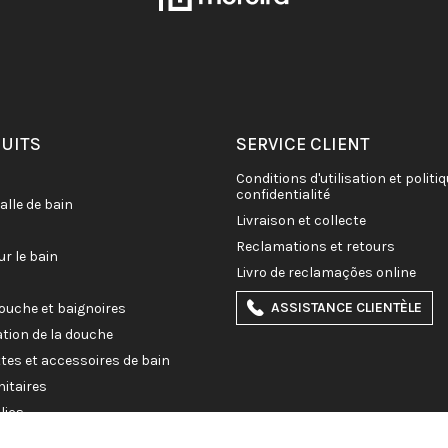
DUITS
SERVICE CLIENT
conditions d'utilisation et politique de
confidentialité
salle de bain
livraison et collecte
reclamations et retours
ur le bain
livro de reclamações online
ASSISTANCE CLIENTÈLE
douche et baignoires
ation de la douche
ettes et accessoires de bain
nitaires
lics