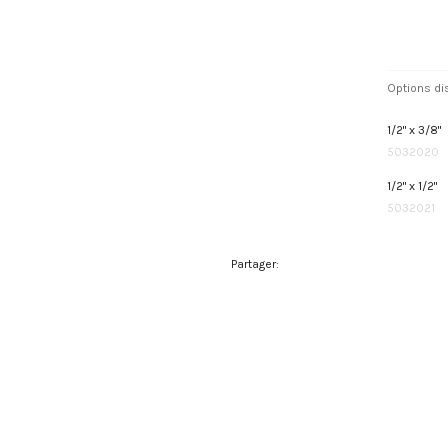
Options di
1/2" x 3/8"
5032020
1/2" x 1/2"
5032021
Partager: