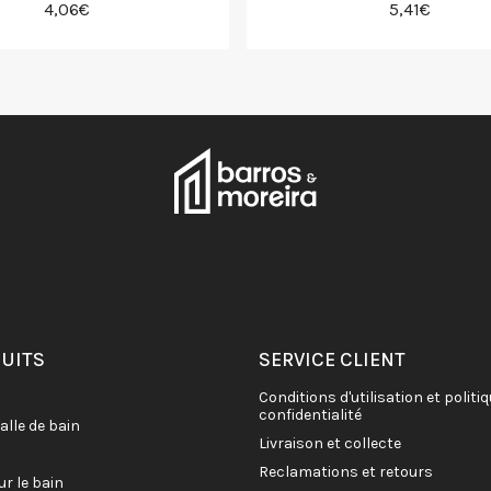
4,06€
5,41€
DUITS
SERVICE CLIENT
conditions d'utilisation et politique de
confidentialité
salle de bain
livraison et collecte
reclamations et retours
ur le bain