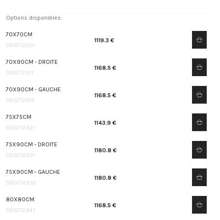
Options disponibles:
70X70CM
1119.3 €
DB0712901
70X90CM - DROITE
1168.5 €
DB0712911
70X90CM - GAUCHE
1168.5 €
DB0712912
75X75CM
1143.9 €
DB0712921
75X90CM - DROITE
1180.8 €
DB0712931
75X90CM - GAUCHE
1180.8 €
DB0712932
80X80CM
1168.5 €
DB0712941