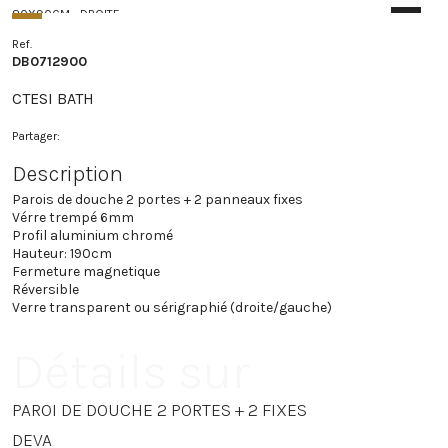
80X90CM - DROITE
1180.8 €
DB0712951
Ref.
DB0712900
80X90CM - GAUCHE
1180.8 €
DB0712952
CTESI BATH
90X90CM
Partager:
1205.4 €
DB0712961
Description
Parois de douche 2 portes + 2 panneaux fixes
Vérre trempé 6mm
Profil aluminium chromé
Hauteur: 190cm
Fermeture magnetique
Réversible
Verre transparent ou sérigraphié (droite/gauche)
Détails sur
PAROI DE DOUCHE 2 PORTES + 2 FIXES
DEVA