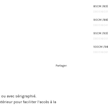
85CM /83
DB0516031
90CM /88
DB0516041
95CM /93
DB0516051
100CM /98
DB051606
Partager:
ou avec sérigraphié.
érieur pour faciliter l’accès à la