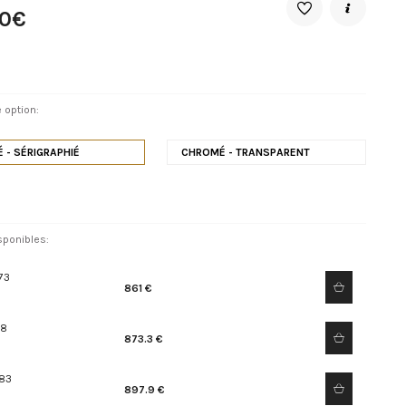
10€
 option:
 - SÉRIGRAPHIÉ
CHROMÉ - TRANSPARENT
sponibles:
73
861 €
1
78
873.3 €
83
897.9 €