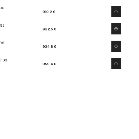
|88
910.2 €
|93
922.5 €
|98
934.8 €
|103
959.4 €
1