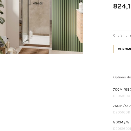
824,
Choisir une
CHROMÉ
Options di
70CM /68|
DB051600
75CM /73|
DB0516011
80CM /78|
DB0516021