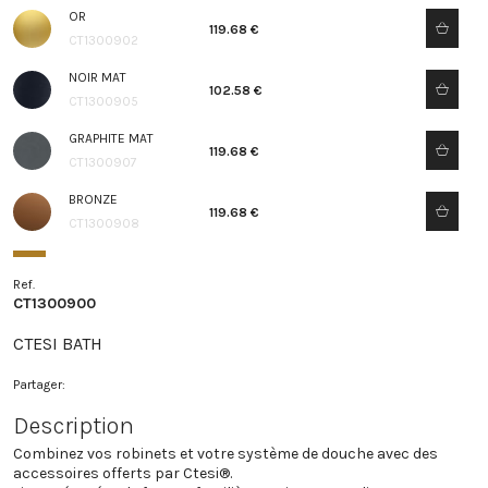
OR
119.68 €
CT1300902
NOIR MAT
102.58 €
CT1300905
GRAPHITE MAT
119.68 €
CT1300907
BRONZE
119.68 €
CT1300908
Ref.
CT1300900
CTESI BATH
Partager:
Description
Combinez vos robinets et votre système de douche avec des
accessoires offerts par Ctesi®.