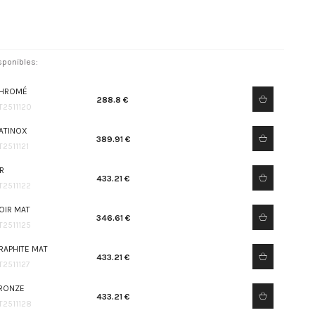
sponibles:
HROMÉ
288.8 €
T2511120
ATINOX
389.91 €
T2511121
R
433.21 €
T2511122
OIR MAT
346.61 €
T2511125
RAPHITE MAT
433.21 €
T2511127
RONZE
433.21 €
T2511128