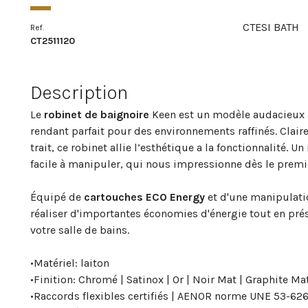
CTESI BATH
Ref.
CT2511120
Description
Le
robinet de baignoire
Keen est un modèle audacieux
rendant parfait pour des environnements raffinés. Clai
trait, ce robinet allie l’esthétique a la fonctionnalité
facile à manipuler, qui nous impressionne dès le premi
Équipé de
cartouches ECO Energy
et d'une manipulati
réaliser d'importantes économies d'énergie tout en pré
votre salle de bains.
•
Matériel: laiton
•
Finition: Chromé | Satinox | Or | Noir Mat | Graphite Ma
•
Raccords flexibles certifiés | AENOR norme UNE 53-62