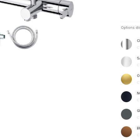
Options di
C
C
S
C
O
C
N
C
G
C
B
C