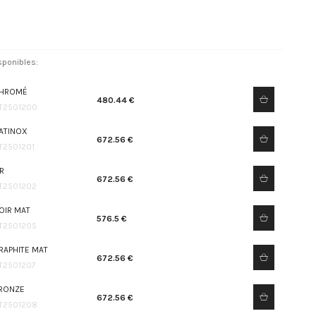
sponibles:
HROMÉ
480.44 €
T2501200
ATINOX
672.56 €
T2501201
R
672.56 €
T2501202
OIR MAT
576.5 €
T2501205
RAPHITE MAT
672.56 €
T2501207
RONZE
672.56 €
T2501208