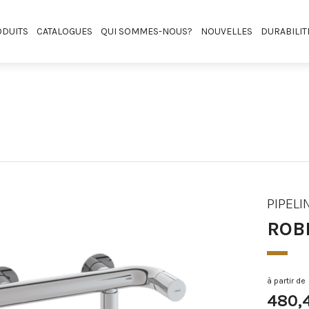
DUITS
CATALOGUES
QUI SOMMES-NOUS?
NOUVELLES
DURABILIT
PIPELI
ROB
à partir de
480,