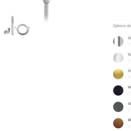
Options di
C
C
S
C
O
C
N
C
G
C
B
C