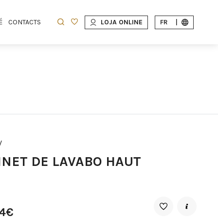
É
CONTACTS
LOJA ONLINE
FR
|
W
INET DE LAVABO HAUT
14€