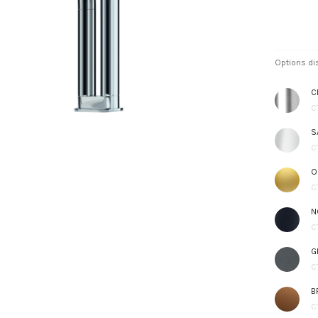
Options di
C
C
S
C
O
C
N
C
G
C
B
C