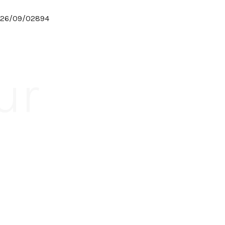
 5326/09/02894
ur