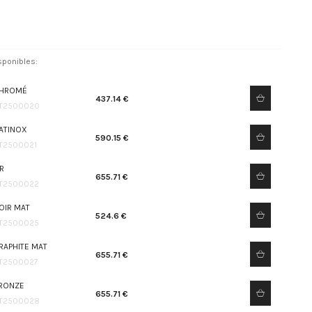
sponibles:
HROMÉ
437.14 €
T2500020
ATINOX
590.15 €
T2500021
R
655.71 €
T2500022
OIR MAT
524.6 €
T2500025
RAPHITE MAT
655.71 €
T2500027
RONZE
655.71 €
T2500028