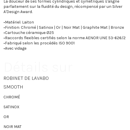
La douceur de ses formes cylindriques et symétriques s'aligne
parfaitement sur la fluidité du design, récompensé par un Silver
A'Design Award.
•
Matériel: Laiton
•
Finition: Chromé | Satinox | Or | Noir Mat | Graphite Mat | Bronze
•
Cartouche céramique Ø25
•
Raccords flexibles certifiés selon la norme AENOR UNE 53-626/2
•
Fabriqué selon les procédés ISO 9001
•
Avec vidage
Détails sur
ROBINET DE LAVABO
SMOOTH
CHROMÉ
SATINOX
OR
NOIR MAT