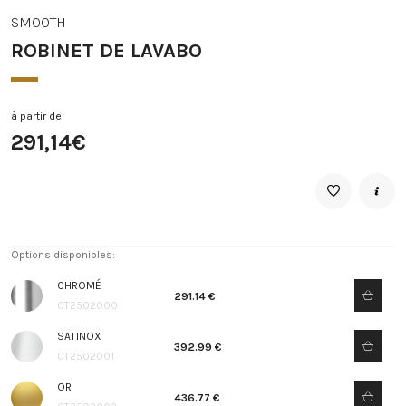
SMOOTH
ROBINET DE LAVABO
à partir de
291,14€
Options disponibles:
CHROMÉ
291.14 €
CT2502000
SATINOX
392.99 €
CT2502001
OR
436.77 €