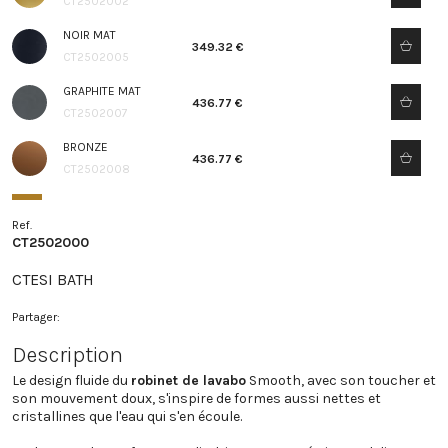
CT2502002
NOIR MAT
349.32 €
CT2502005
GRAPHITE MAT
436.77 €
CT2502007
BRONZE
436.77 €
CT2502008
Ref.
CT2502000
CTESI BATH
Partager:
Description
Le design fluide du
robinet de lavabo
Smooth, avec son toucher et
son mouvement doux, s'inspire de formes aussi nettes et
cristallines que l'eau qui s'en écoule.