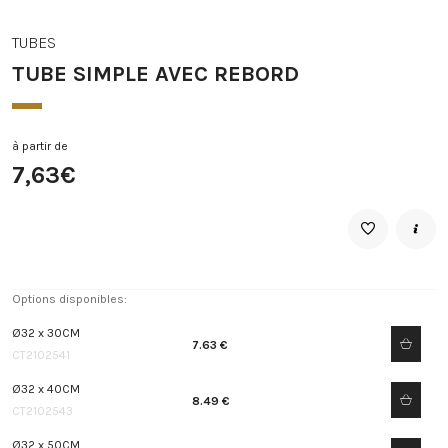
TUBES
TUBE SIMPLE AVEC REBORD
à partir de
7,63€
Options disponibles:
Ø32 x 30CM
7.63 €
CT2102541
Ø32 x 40CM
8.49 €
CT2102543
Ø32 x 50CM