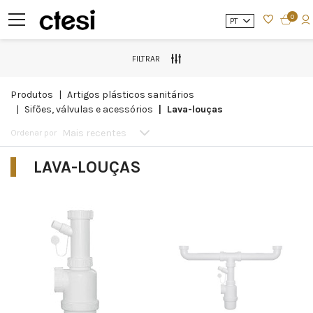
0
PT
FILTRAR
produtos
artigos plásticos sanitários
sifões, válvulas e acessórios
lava-louças
Mais recentes
Ordenar por
LAVA-LOUÇAS