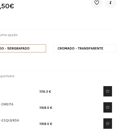
5,50€
 uma opção:
O - SERIGRAFADO
CROMADO - TRANSPARENTE
poníveis:
1119.3 €
 DIREITA
1168.5 €
- ESQUERDA
1168.5 €