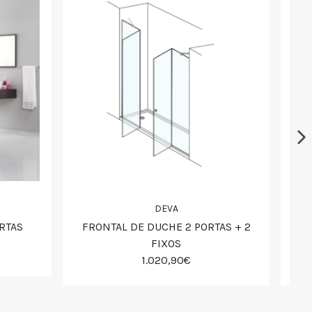
DEVA
RTAS
FRONTAL DE DUCHE 2 PORTAS + 2
F
FIXOS
1.020,90€