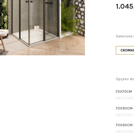
1.04
Selecione
CROMAD
Opções dis
70X70CM
DB0712901
70X90CM -
DB0712911
70X90CM 
DB0712912