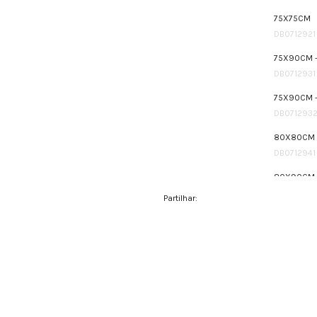
75X75CM
DB0712921
75X90CM -
DB0712931
75X90CM 
DB071293
80X80CM
DB0712941
80X90CM -
DB0712951
Partilhar:
80X90CM 
DB071295
90X90CM
DB0712961