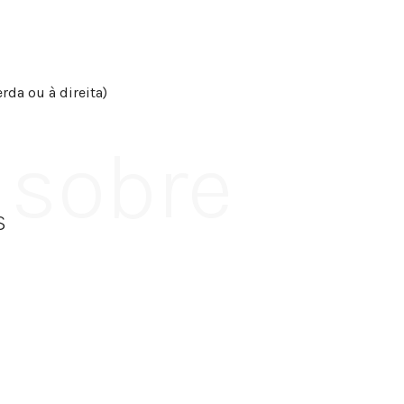
rda ou à direita)
 sobre
S