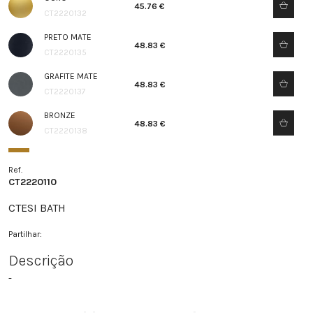
45.76 €
CT2220132
PRETO MATE
48.83 €
CT2220135
GRAFITE MATE
48.83 €
CT2220137
BRONZE
48.83 €
CT2220138
Ref.
CT2220110
CTESI BATH
Partilhar:
Descrição
-