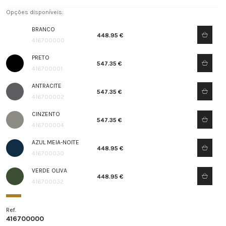
Opções disponíveis:
BRANCO
448.95 €
416700000
PRETO
547.35 €
416700001
ANTRACITE
547.35 €
416700002
CINZENTO
547.35 €
416700004
AZUL MEIA-NOITE
448.95 €
416700030
VERDE OLIVA
448.95 €
416700032
Ref.
416700000