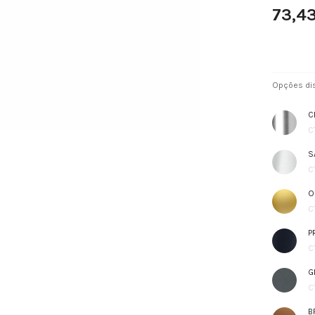
73,4
Opções dis
C
C
S
C
O
C
P
C
G
C
B