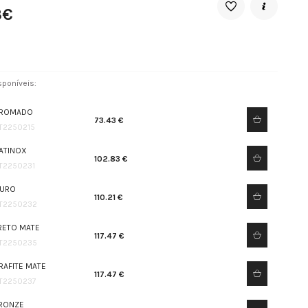
3€
poníveis:
ROMADO
73.43 €
T2250215
ATINOX
102.83 €
T2250231
URO
110.21 €
T2250232
RETO MATE
117.47 €
T2250235
RAFITE MATE
117.47 €
T2250237
RONZE