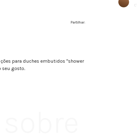
C
Partilhar:
uções para duches embutidos "shower
 seu gosto.
 sobre