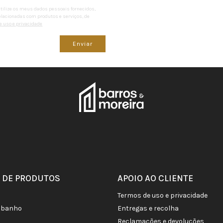
utilize os meus dados pessoais fornecidos,
lacionadas com produtos e serviços, de
 uso e privacidade
Enviar
 DE PRODUTOS
APOIO AO CLIENTE
termos de uso e privacidade
de banho
entregas e recolha
reclamações e devoluções