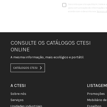
Consinto que o Grupo B&M, trate e 
para comunicação de informações re
acordo com o descrito nos
Termos de
CONSULTE OS CATÁLOGOS CTESI
ONLINE
A mesma informação, mais ecológico e portátil.
CATÁLOGOS CTESI
A CTESI
LISTAGEM
sobre nós
promoções
serviços
mobiliário 
unidades industriais
espelhos