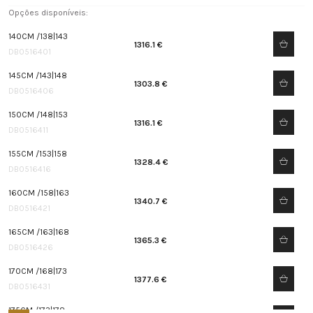
Opções disponíveis:
140CM /138|143
1316.1 €
DB0516401
145CM /143|148
1303.8 €
DB0516406
150CM /148|153
1316.1 €
DB0516411
155CM /153|158
1328.4 €
DB0516416
160CM /158|163
1340.7 €
DB0516421
165CM /163|168
1365.3 €
DB0516426
170CM /168|173
1377.6 €
DB0516431
175CM /173|178