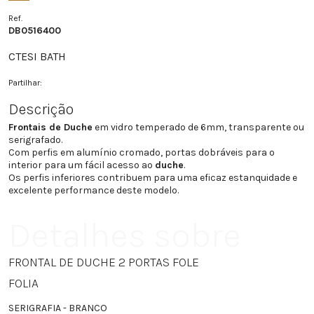
1389.9 €
DB0516436
Ref.
DB0516400
180CM /178|183
1402.2 €
DB0516441
CTESI BATH
185CM /183|188
Partilhar:
1426.8 €
DB0516446
Descrição
190CM /188|193
1439.1 €
Frontais de Duche
em vidro temperado de 6mm, transparente ou
DB0516451
serigrafado.
Com perfis em alumínio cromado, portas dobráveis para o
195CM /193|198
1451.4 €
interior para um fácil acesso ao
duche
.
DB0516456
Os perfis inferiores contribuem para uma eficaz estanquidade e
excelente performance deste modelo.
200 CM /198|203
1476 €
DB0516461
Detalhes sobre
FRONTAL DE DUCHE 2 PORTAS FOLE
FOLIA
SERIGRAFIA - BRANCO