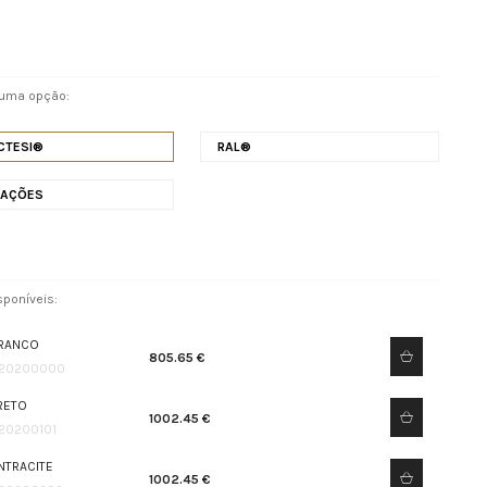
 uma opção:
CTESI®
RAL®
NAÇÕES
poníveis:
RANCO
805.65 €
20200000
RETO
1002.45 €
20200101
NTRACITE
1002.45 €