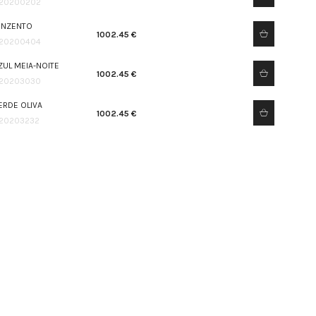
20200202
INZENTO
1002.45 €
20200404
ZUL MEIA-NOITE
1002.45 €
20203030
ERDE OLIVA
1002.45 €
20203232