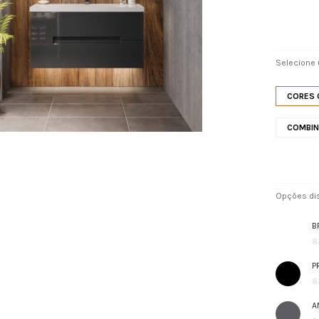
Selecione
CORES 
COMBI
Opções dis
B
8
P
8
A