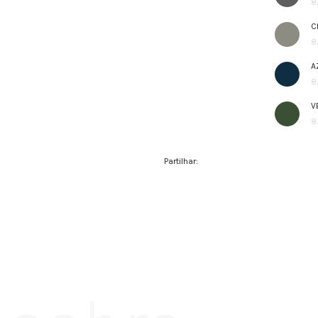
8
C
8
A
8
V
8
Partilhar: