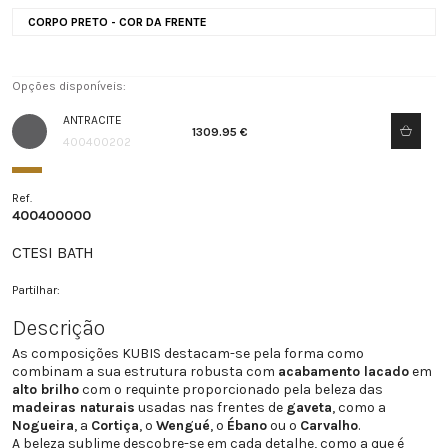
CORPO PRETO - COR DA FRENTE
Opções disponíveis:
ANTRACITE
1309.95 €
400400202
Ref.
400400000
CTESI BATH
Partilhar:
Descrição
As composições KUBIS destacam-se pela forma como
combinam a sua estrutura robusta com
acabamento lacado
em
alto brilho
com o requinte proporcionado pela beleza das
madeiras naturais
usadas nas frentes de
gaveta
, como a
Nogueira
, a
Cortiça
, o
Wengué
, o
Ébano
ou o
Carvalho
.
A beleza sublime descobre-se em cada detalhe, como a que é