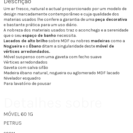
Descrição
Um ar fresco, natural e actual proporcionado por um modelo de
design marcadamente contemporâneo e cuja qualidade dos
materias usados lhe confere a garantia de uma
peça decorativa
e bastante prática para um uso diário.
A nobreza dos materiais usados traz o aconchego e a serenidade
que o seu
espaço de banho
necessita.
Lacados de alto brilho
sobre MDF ou nobres
madeiras
como a
Nogueira
e o
Ébano
ditam a singularidade deste
móvel de
vértices arredondados.
Móvel suspenso com uma gaveta com fecho suave
Vértices arredondados
Gaveta com salva sifão
Madeira ébano natural, nogueira ou aglomerado MDF lacado
Nivelador esquadro
Para lavatório de pousar
Detalhes sobre
MÓVEL 60 1G
PETRUS