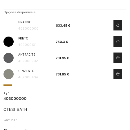
Opções disponíveis:
BRANCO
633.45 €
402000000
PRETO
750.3 €
402000101
ANTRACITE
731.85 €
402000202
CINZENTO
731.85 €
402000404
Ref.
402000000
CTESI BATH
Partilhar: