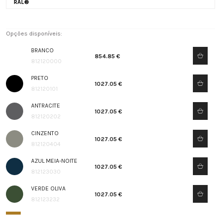
RAL®
Opções disponíveis:
BRANCO
854.85 €
812120000
PRETO
1027.05 €
812120101
ANTRACITE
1027.05 €
812120202
CINZENTO
1027.05 €
812120404
AZUL MEIA-NOITE
1027.05 €
812123030
VERDE OLIVA
1027.05 €
812123232