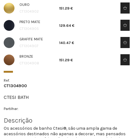
OURO
151.29 €
CT1304902
PRETO MATE
129.64 €
CT1304905
GRAFITE MATE
140.47 €
CT1304907
BRONZE
151.29 €
CT1304908
Ref.
CT1304900
CTESI BATH
Partilhar:
Descrição
Os acessórios de banho Ctesi®, são uma ampla gama de
acessórios destinados não apenas a decorar, mas pensados