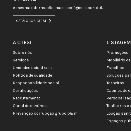
A mesma informação, mais ecológico e portátil.
CATÁLOGOS CTESI
A CTESI
LISTAGEM
sobre nós
promoções
serviços
mobiliário 
unidades industriais
espelhos
política de qualidade
soluções pa
responsabilidade social
torneiras
certificações
cabines de 
recrutamento
personaliza
canal de denúncia
toalheiros 
prevenção corrupção grupo b&m
louças sani
espaços púb