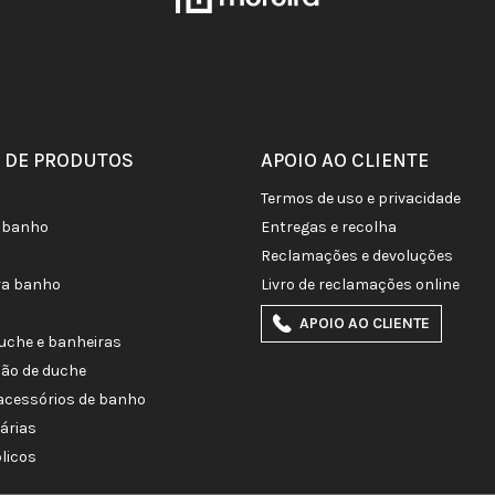
 DE PRODUTOS
APOIO AO CLIENTE
termos de uso e privacidade
de banho
entregas e recolha
reclamações e devoluções
ra banho
livro de reclamações online
APOIO AO CLIENTE
duche e banheiras
ção de duche
e acessórios de banho
tárias
licos