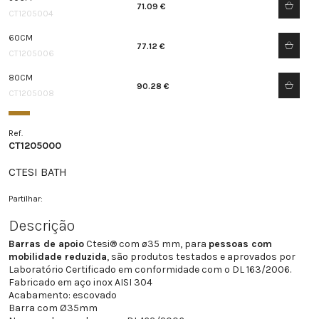
71.09 €
CT1205004
60CM
77.12 €
CT1205006
80CM
90.28 €
CT1205008
Ref.
CT1205000
CTESI BATH
Partilhar:
Descrição
Barras de apoio
Ctesi® com ø35 mm, para
pessoas com
mobilidade reduzida
, são produtos testados e aprovados por
Laboratório Certificado em conformidade com o DL 163/2006.
Fabricado em aço inox AISI 304
Acabamento: escovado
Barra com Ø35mm