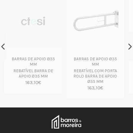
BARRAS DE APOIO Ø35
BARRAS DE APOIO Ø35
MM
MM
REBATÍVEL BARRA DE
REBATÍVEL COM PORTA
APOIO Ø35 MM
ROLO BARRA DE APOIO
Ø35 MM
163,10€
163,10€