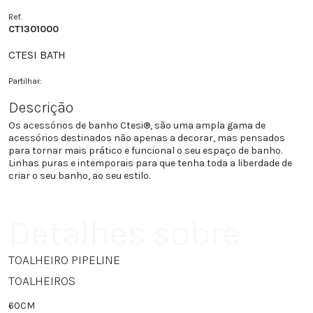
Ref.
CT1301000
CTESI BATH
Partilhar:
Descrição
Os acessórios de banho Ctesi®, são uma ampla gama de
acessórios destinados não apenas a decorar, mas pensados
para tornar mais prático e funcional o seu espaço de banho.
Linhas puras e intemporais para que tenha toda a liberdade de
criar o seu banho, ao seu estilo.
Detalhes sobre
TOALHEIRO PIPELINE
TOALHEIROS
60CM