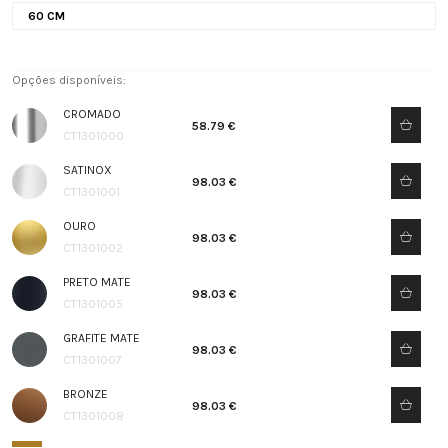
60 CM
Opções disponíveis:
CROMADO
58.79 €
CT1301000
SATINOX
98.03 €
CT1301001
OURO
98.03 €
CT1301002
PRETO MATE
98.03 €
CT1301005
GRAFITE MATE
98.03 €
CT1301007
BRONZE
98.03 €
CT1301008