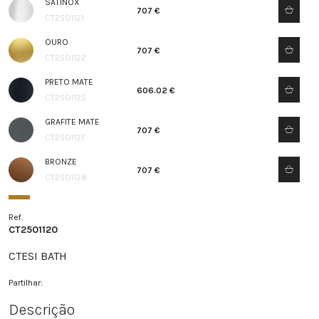
SATINOX
707 €
CT2501121
OURO
707 €
CT2501122
PRETO MATE
606.02 €
CT2501125
GRAFITE MATE
707 €
CT2501127
BRONZE
707 €
CT2501128
Ref.
CT2501120
CTESI BATH
Partilhar:
Descrição