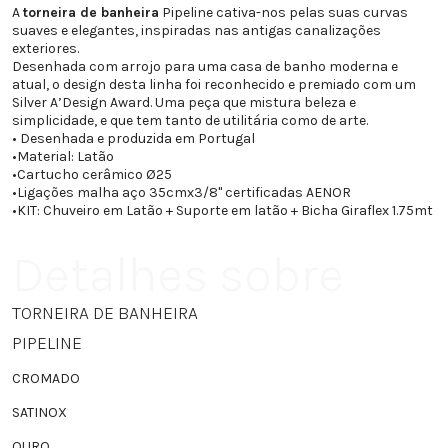
A
torneira de banheira
Pipeline cativa-nos pelas suas curvas
suaves e elegantes, inspiradas nas antigas canalizações
exteriores.
Desenhada com arrojo para uma casa de banho moderna e
atual, o design desta linha foi reconhecido e premiado com um
Silver A’Design Award. Uma peça que mistura beleza e
simplicidade, e que tem tanto de utilitária como de arte.
• Desenhada e produzida em Portugal
•
Material: Latão
•
Cartucho cerâmico Ø25
•
Ligações malha aço 35cmx3/8" certificadas AENOR
•
KIT: Chuveiro em Latão + Suporte em latão + Bicha Giraflex 1.75mt
Detalhes sobre
TORNEIRA DE BANHEIRA
PIPELINE
CROMADO
SATINOX
OURO