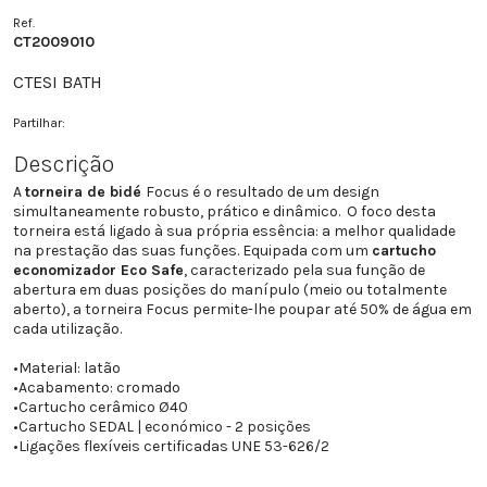
Ref.
CT2009010
CTESI BATH
Partilhar:
Descrição
A
torneira de bidé
Focus é o resultado de um design
simultaneamente robusto, prático e dinâmico. O foco desta
torneira está ligado à sua própria essência: a melhor qualidade
na prestação das suas funções. Equipada com um
cartucho
economizador Eco Safe
, caracterizado pela sua função de
abertura em duas posições do manípulo (meio ou totalmente
aberto), a torneira Focus permite-lhe poupar até 50% de água em
cada utilização.
•
Material: latão
•
Acabamento: cromado
•
Cartucho cerâmico Ø40
•
Cartucho SEDAL | económico - 2 posições
•
Ligações flexíveis certificadas UNE 53-626/2