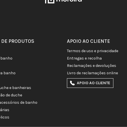
 DE PRODUTOS
APOIO AO CLIENTE
termos de uso e privacidade
de banho
entregas e recolha
reclamações e devoluções
ra banho
livro de reclamações online
APOIO AO CLIENTE
duche e banheiras
ção de duche
e acessórios de banho
tárias
licos