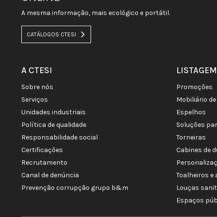
A mesma informação, mais ecológico e portátil.
CATÁLOGOS CTESI
A CTESI
LISTAGEM
sobre nós
promoções
serviços
mobiliário 
unidades industriais
espelhos
política de qualidade
soluções pa
responsabilidade social
torneiras
certificações
cabines de 
recrutamento
personaliza
canal de denúncia
toalheiros 
prevenção corrupção grupo b&m
louças sani
espaços púb