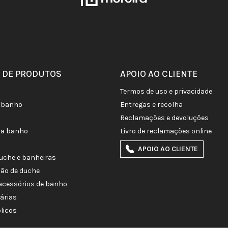
 DE PRODUTOS
APOIO AO CLIENTE
termos de uso e privacidade
de banho
entregas e recolha
reclamações e devoluções
ra banho
livro de reclamações online
APOIO AO CLIENTE
duche e banheiras
ção de duche
e acessórios de banho
tárias
licos