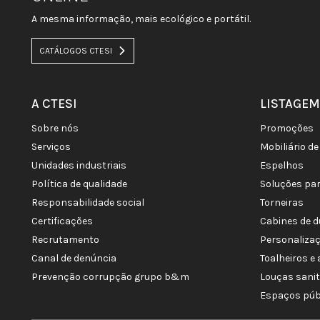
A mesma informação, mais ecológico e portátil.
CATÁLOGOS CTESI
A CTESI
LISTAGEM
sobre nós
promoções
serviços
mobiliário 
unidades industriais
espelhos
política de qualidade
soluções pa
responsabilidade social
torneiras
certificações
cabines de 
recrutamento
personaliza
canal de denúncia
toalheiros 
prevenção corrupção grupo b&m
louças sani
espaços púb