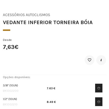
ACESSÓRIOS AUTOCLISMOS
VEDANTE INFERIOR TORNEIRA BÓIA
Desde
7,63€
Opções disponíveis:
3/8" (10UN)
7.63 €
BK1002200
1/2" (10UN)
8.49 €
BK1002210