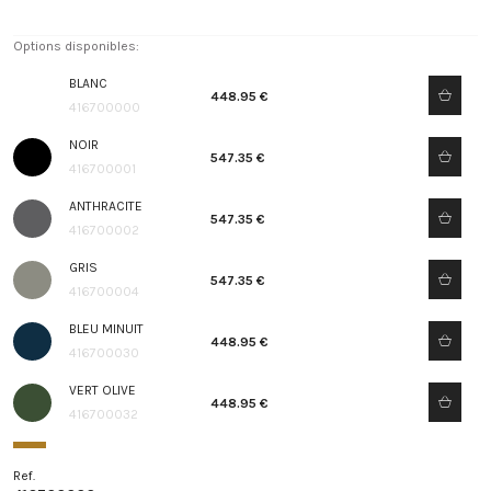
Options disponibles:
BLANC
448.95 €
416700000
NOIR
547.35 €
416700001
ANTHRACITE
547.35 €
416700002
GRIS
547.35 €
416700004
BLEU MINUIT
448.95 €
416700030
VERT OLIVE
448.95 €
416700032
Ref.