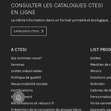
CONSULTER LES CATALOGUES CTESI
EN LIGNE
La même information dans un format portable et écologique.
CATÁLOGOS CTESI
A CTESI
LIST PRO
qui sommes-nous?
soldes
services
meubles de 
unités industrielles
miroirs
politique de qualité
solutions po
responsabilité sociale
robinets
certifications
cabines de 
recrutement
personnalis
réclamations et retours-fr
porte-servi
prévention de la corruption du groupe b&m
appareils sa