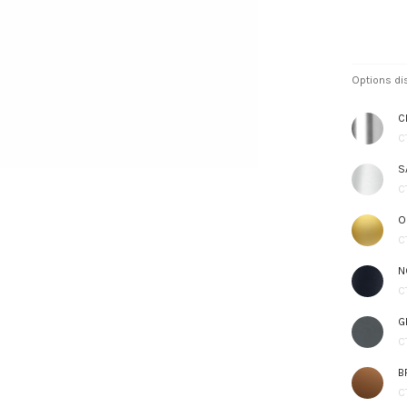
Options di
C
C
S
C
O
C
N
C
G
C
B
C