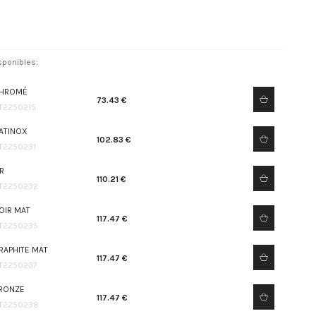
sponibles:
HROMÉ
73.43 €
T2250215
ATINOX
102.83 €
T2250231
R
110.21 €
T2250232
OIR MAT
117.47 €
T2250235
RAPHITE MAT
117.47 €
T2250237
RONZE
117.47 €
T2250238