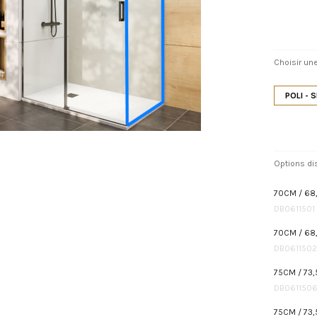
Choisir une
POLI - 
Options di
70CM / 68,
DB0611501
70CM / 68
DB0611502
75CM / 73,
DB061150
75CM / 73