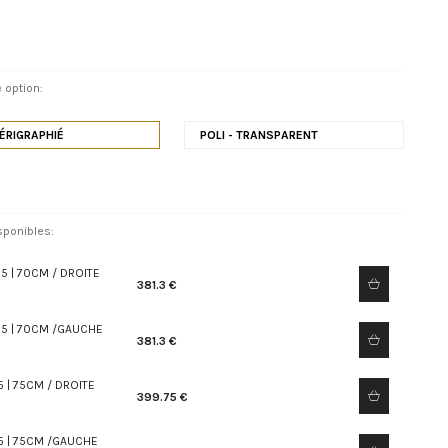
 option:
SÉRIGRAPHIÉ
POLI - TRANSPARENT
sponibles:
5 | 70CM / DROITE
381.3 €
,5 | 70CM /GAUCHE
381.3 €
5 | 75CM / DROITE
399.75 €
6
,5 | 75CM /GAUCHE