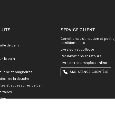
DUITS
SERVICE CLIENT
conditions d'utilisation et politique de
confidentialité
salle de bain
livraison et collecte
reclamations et retours
ur le bain
livro de reclamações online
ASSISTANCE CLIENTÈLE
douche et baignoires
ation de la douche
ettes et accessoires de bain
nitaires
lics