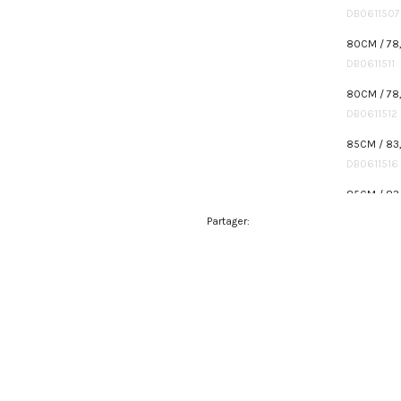
DB0611507
80CM / 78,
DB0611511
80CM / 78
DB0611512
85CM / 83,
DB0611516
85CM / 83
DB0611517
Partager:
90CM / 88
DB0611521
90CM / 88
DB0611522