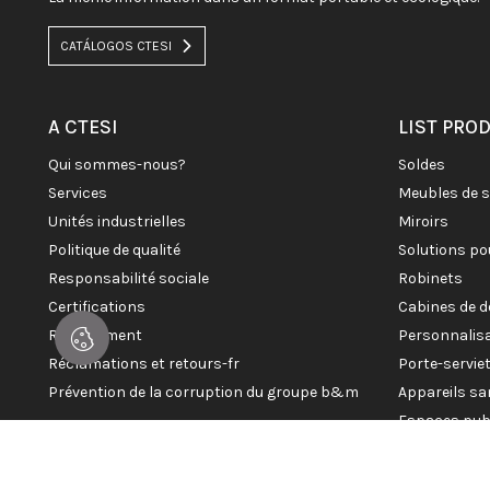
CATÁLOGOS CTESI
A CTESI
LIST PRO
qui sommes-nous?
soldes
services
meubles de 
unités industrielles
miroirs
politique de qualité
solutions po
responsabilité sociale
robinets
certifications
cabines de 
recrutement
personnalis
réclamations et retours-fr
porte-servi
prévention de la corruption du groupe b&m
appareils sa
espaces pub
© 2026 CTESI. Tous droits réservés.