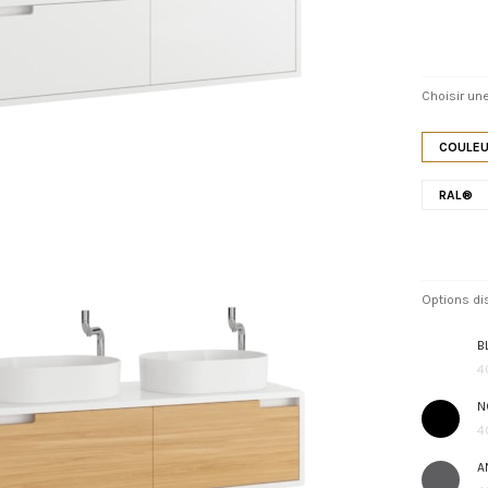
Choisir une
COULEU
RAL®
Options di
B
4
N
4
A