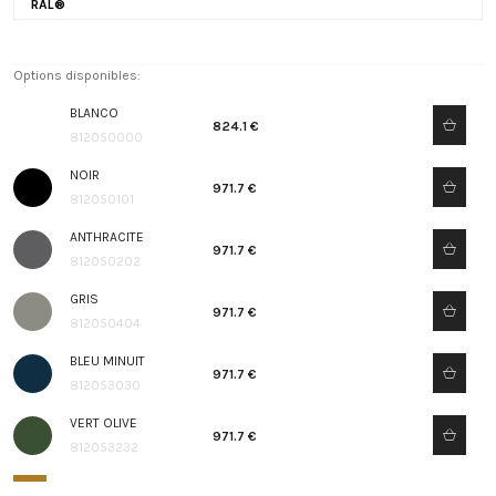
RAL®
Options disponibles:
BLANCO
824.1 €
812050000
NOIR
971.7 €
812050101
ANTHRACITE
971.7 €
812050202
GRIS
971.7 €
812050404
BLEU MINUIT
971.7 €
812053030
VERT OLIVE
971.7 €
812053232