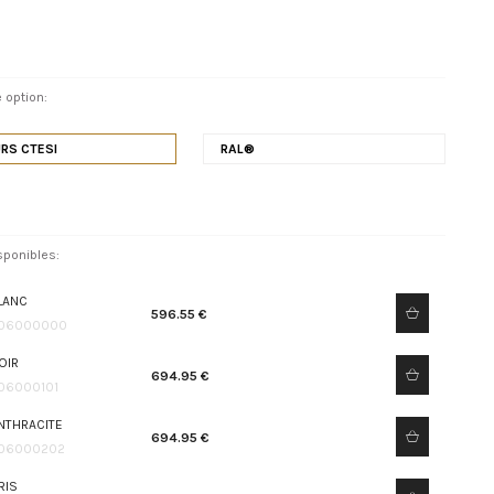
 option:
RS CTESI
RAL®
sponibles:
LANC
596.55 €
06000000
OIR
694.95 €
06000101
NTHRACITE
694.95 €
06000202
RIS