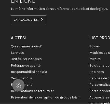
EN LIGNE
La même information dans un format portable et écologique.
CATÁLOGOS CTESI
A CTESI
LIST PRO
qui sommes-nous?
soldes
services
meubles de 
unités industrielles
miroirs
politique de qualité
solutions po
responsabilité sociale
robinets
certifications
cabines de 
recrutement
personnalis
réclamations et retours-fr
porte-servi
prévention de la corruption du groupe b&m
appareils sa
espaces pub