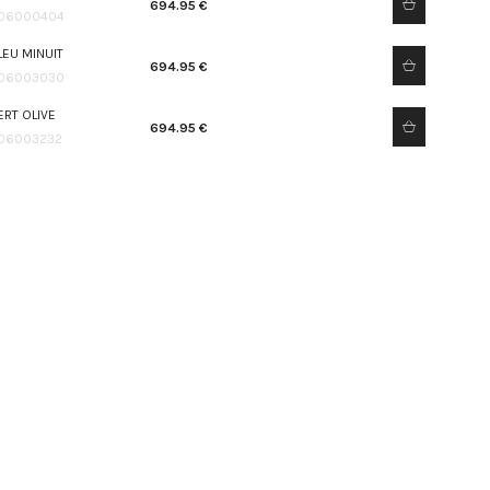
694.95 €
06000404
LEU MINUIT
694.95 €
06003030
ERT OLIVE
694.95 €
06003232