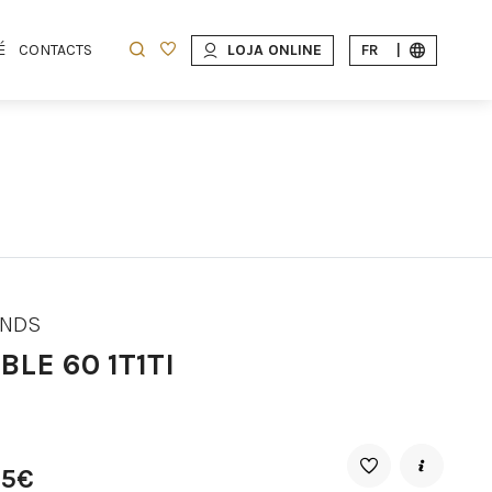
É
CONTACTS
LOJA ONLINE
FR
|
ONDS
LE 60 1T1TI
55€