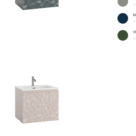
4
B
4
V
4