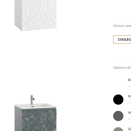
Choisir une
COULEU
Options di
B
4
N
4
A
4
G