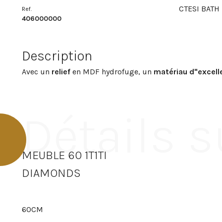
CTESI BATH
Ref.
406000000
Description
Avec un
relief
en MDF hydrofuge, un
matériau d"excell
Détails s
MEUBLE 60 1T1TI
DIAMONDS
60CM