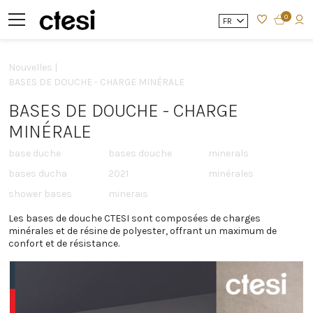
0
FR
Nouvelles |
BASES DE DOUCHE - CHARGE MINÉRALE
BASES DE DOUCHE - CHARGE
MINÉRALE
base duche
bases douche
minerals
bases ducha
2021
minérales
shower bases
minerais
Les bases de douche CTESI sont composées de charges
minérales et de résine de polyester, offrant un maximum de
confort et de résistance.