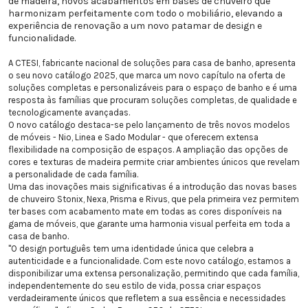
de madeira, novos acabamentos em bases de chuveiro que
harmonizam perfeitamente com todo o mobiliário, elevando a
experiência de renovação a um novo patamar de design e
funcionalidade.
A CTESI, fabricante nacional de soluções para casa de banho, apresenta
o seu novo catálogo 2025, que marca um novo capítulo na oferta de
soluções completas e personalizáveis para o espaço de banho e é uma
resposta às famílias que procuram soluções completas, de qualidade e
tecnologicamente avançadas.
O novo catálogo destaca-se pelo lançamento de três novos modelos
de móveis - Nio, Linea e Sado Modular - que oferecem extensa
flexibilidade na composição de espaços. A ampliação das opções de
cores e texturas de madeira permite criar ambientes únicos que revelam
a personalidade de cada família.
Uma das inovações mais significativas é a introdução das novas bases
de chuveiro Stonix, Nexa, Prisma e Rivus, que pela primeira vez permitem
ter bases com acabamento mate em todas as cores disponíveis na
gama de móveis, que garante uma harmonia visual perfeita em toda a
casa de banho.
"O design português tem uma identidade única que celebra a
autenticidade e a funcionalidade. Com este novo catálogo, estamos a
disponibilizar uma extensa personalização, permitindo que cada família,
independentemente do seu estilo de vida, possa criar espaços
verdadeiramente únicos que refletem a sua essência e necessidades