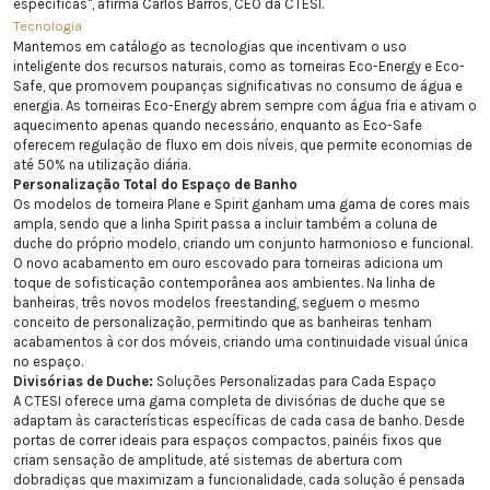
específicas", afirma Carlos Barros, CEO da CTESI.
T
ecnologia
Mantemos em catálogo as tecnologias que incentivam o uso
inteligente dos recursos naturais, como as torneiras Eco-Energy e Eco-
Safe, que promovem poupanças significativas no consumo de água e
energia. As torneiras Eco-Energy abrem sempre com água fria e ativam o
aquecimento apenas quando necessário, enquanto as Eco-Safe
oferecem regulação de fluxo em dois níveis, que permite economias de
até 50% na utilização diária.
Personalização Total do Espaço de Banho
Os modelos de torneira Plane e Spirit ganham uma gama de cores mais
ampla, sendo que a linha Spirit passa a incluir também a coluna de
duche do próprio modelo, criando um conjunto harmonioso e funcional.
O novo acabamento em ouro escovado para torneiras adiciona um
toque de sofisticação contemporânea aos ambientes. Na linha de
banheiras, três novos modelos freestanding, seguem o mesmo
conceito de personalização, permitindo que as banheiras tenham
acabamentos à cor dos móveis, criando uma continuidade visual única
no espaço.
Divisórias de Duche:
Soluções Personalizadas para Cada Espaço
A CTESI oferece uma gama completa de divisórias de duche que se
adaptam às características específicas de cada casa de banho. Desde
portas de correr ideais para espaços compactos, painéis fixos que
criam sensação de amplitude, até sistemas de abertura com
dobradiças que maximizam a funcionalidade, cada solução é pensada