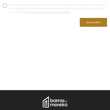
J'accepte que le Groupe B&M traite et utilise mes données personnelles fournies pour la
communication d'informations relatives aux produits et services, comme décrit dans
les conditions
Conditions d'utilisation et Confidentialité
Soumettre