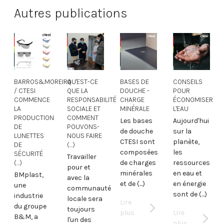
Autres publications
BARROS&MOREIRA
QU'EST-CE
BASES DE
CONSEILS
/ CTESI
QUE LA
DOUCHE -
POUR
COMMENCE
RESPONSABILITÉ
CHARGE
ÉCONOMISER
LA
SOCIALE ET
MINÉRALE
L'EAU
PRODUCTION
COMMENT
Les bases
Aujourd'hui
DE
POUVONS-
de douche
sur la
DE
LUNETTES
NOUS FAIRE
CTESI sont
planète,
DE
(...)
composées
les
SÉCURITÉ
Travailler
(...)
de charges
ressources
pour et
minérales
en eau et
BMplast,
avec la
et de (...)
en énergie
une
o
communauté
sont de (...)
industrie
locale sera
Lire
du groupe
toujours
plus
Lire
B&M, a
l'un des
plus