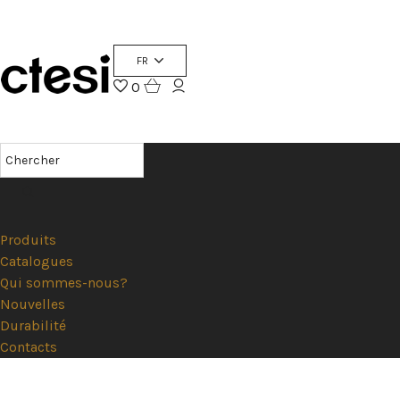
FR
0
Produits
Catalogues
Qui sommes-nous?
Nouvelles
Durabilité
Contacts