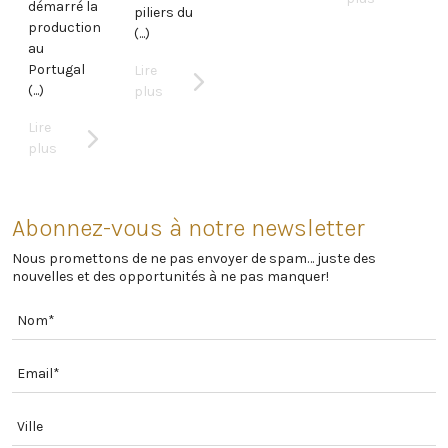
démarré la
piliers du
production
(...)
au
Portugal
Lire
(...)
plus
Lire
plus
Abonnez-vous à notre newsletter
Nous promettons de ne pas envoyer de spam… juste des
nouvelles et des opportunités à ne pas manquer!