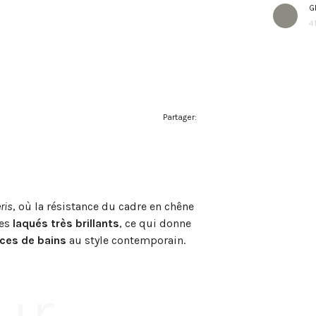
G
4
Partager:
ris
, où la résistance du cadre en chêne
des
laqués très brillants
, ce qui donne
ces de bains
au style contemporain.
ur