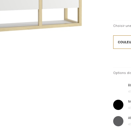
Choisir une
COULEU
Options di
B
4
N
4
A
4