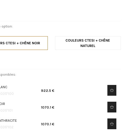
 option:
COULEURS CTESI + CHÊNE
RS CTESI + CHÊNE NOIR
NATUREL
sponibles:
LANC
922.5 €
10317100
OIR
1070.1 €
10317101
NTHRACITE
1070.1 €
10317102