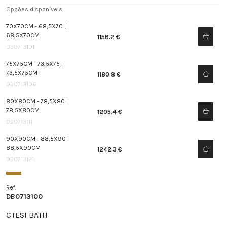
Opções disponíveis:
70X70CM - 68,5X70 |
68,5X70CM
1156.2 €
DB0713101
75X75CM - 73,5X75 |
73,5X75CM
1180.8 €
DB0713106
80X80CM - 78,5X80 |
78,5X80CM
1205.4 €
DB0713111
90X90CM - 88,5X90 |
88,5X90CM
1242.3 €
DB0713121
Ref.
DB0713100
CTESI BATH