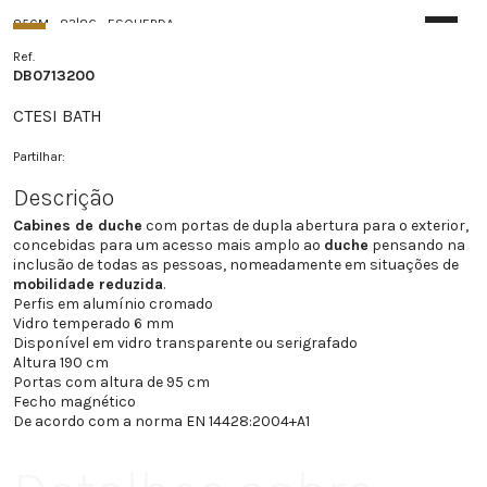
85CM - 83|86 - ESQUERDA
725.7 €
DB0713217
Ref.
DB0713200
90CM - 88|91 - DIREITA
738 €
DB0713221
CTESI BATH
90CM - 88|91 - ESQUERDA
Partilhar:
738 €
DB0713222
Descrição
95CM - 93|96 - DIREITA
750.3 €
Cabines de duche
com portas de dupla abertura para o exterior,
DB0713226
concebidas para um acesso mais amplo ao
duche
pensando na
inclusão de todas as pessoas, nomeadamente em situações de
95CM - 93|96 -ESQUERDA
750.3 €
mobilidade reduzida
.
DB0713227
Perfis em alumínio cromado
Vidro temperado 6 mm
100CM - 98|101 - DIREITA
Disponível em vidro transparente ou serigrafado
762.6 €
DB0713231
Altura 190 cm
Portas com altura de 95 cm
100CM - 98|101 - ESQUERDA
Fecho magnético
762.6 €
DB0713232
De acordo com a norma EN 14428:2004+A1