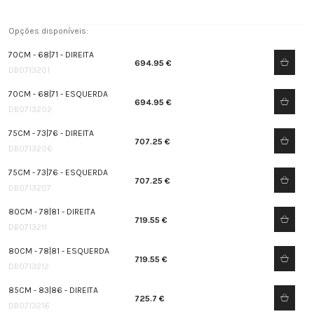
Opções disponíveis:
70CM - 68|71 - DIREITA
694.95 €
DB0713201
70CM - 68|71 - ESQUERDA
694.95 €
DB0713202
75CM - 73|76 - DIREITA
707.25 €
DB0713206
75CM - 73|76 - ESQUERDA
707.25 €
DB0713207
80CM - 78|81 - DIREITA
719.55 €
DB0713211
80CM - 78|81 - ESQUERDA
719.55 €
DB0713212
85CM - 83|86 - DIREITA
725.7 €
DB0713216