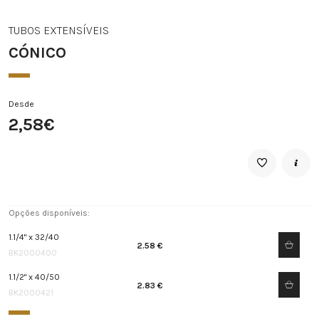
TUBOS EXTENSÍVEIS
CÓNICO
Desde
2,58€
Opções disponíveis:
1.1/4" x 32/40
2.58 €
BK2000400
1.1/2" x 40/50
2.83 €
BK2000421