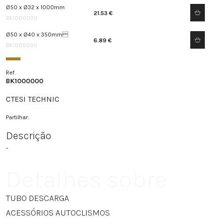
Ø50 x Ø32 x 1000mm
21.53 €
BK1000020
Ø50 x Ø40 x 350mm
6.89 €
BK1000030
Ref.
BK1000000
CTESI TECHNIC
Partilhar:
Descrição
-
Detalhes sobre
TUBO DESCARGA
ACESSÓRIOS AUTOCLISMOS