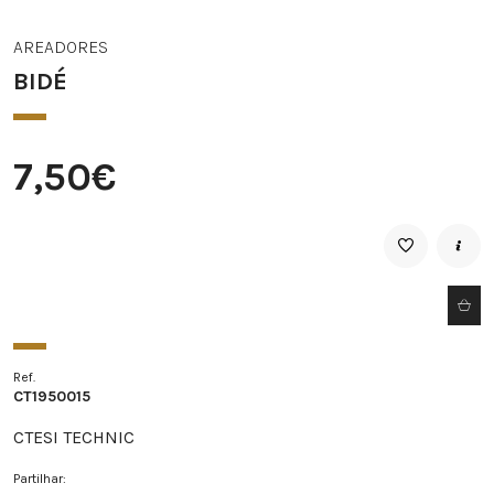
AREADORES
BIDÉ
7,50€
Ref.
CT1950015
CTESI TECHNIC
Partilhar: