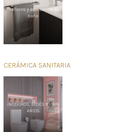
Toalleros y accesorios de
baño
CERÁMICA SANITARIA
INODOROS, BIDÉS Y URIN
ARIOS