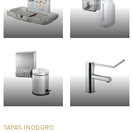
CAMBIADOR DE BEBÉ
DISPENSADORES DE JAB
ÓN
PAPELERAS DE BAÑO Y P
GRIFOS
ORTARROLLOS
TAPAS INODORO